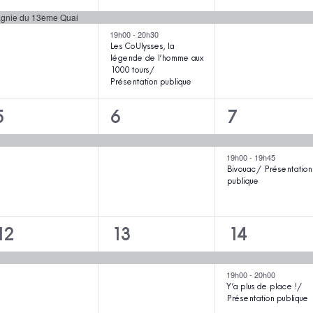
évènement,
évènements,
évènement
agnie du 13ème Quai
19h00
-
20h30
Les CoUlysses, la
légende de l’homme aux
1000 tours /
Présentation publique
1
1
2
5
6
7
évènement,
évènement,
évènements
19h00
-
19h45
Bivouac / Présentation
publique
1
1
2
12
13
14
évènement,
évènement,
évènements
19h00
-
20h00
Y’a plus de place ! /
Présentation publique