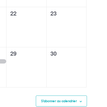
0
0
22
23
,
évènement,
évènement,
0
0
29
30
évènement,
évènement,
,
S’abonner au calendrier