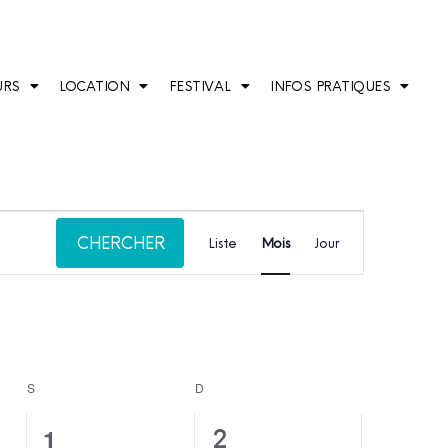
URS
LOCATION
FESTIVAL
INFOS PRATIQUES
Navigation
CHERCHER
de
Liste
Mois
Jour
vues
Évènement
S
D
0
1
1
2