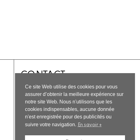
CONTACT
Horaires 09:00-19:00
Ce site Web utilise des cookies pour vous
Sur invitation.
assurer d’obtenir la meilleure expérience sur
notre site Web. Nous n'utilisons que les
1 Pl. Pillain, 36150 Vatan
cookies indispensables, aucune donnée
Nous écrire
n'est enregistrée pour des publicités ou
En savoir +
suivre votre navigation.
INSTAGRAM
FACEBOOK
YOUTUBE