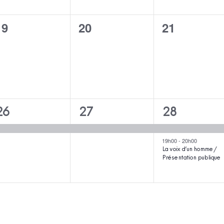
0
0
0
19
20
21
évènement,
évènement,
évènement
1
1
2
26
27
28
évènement,
évènement,
évènements
19h00
-
20h00
La voix d’un homme /
Présentation publique