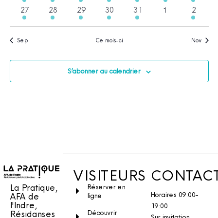
évènement
évènement
évènement
évènement
évènements
évènement
évènem
0
1
1
1
1
2
1
1
27
28
29
30
31
2
évènements
évènement
évènement
évènement
évènements
évènement
évènem
Sep
Ce mois-ci
Nov
S’abonner au calendrier
VISITEURS
CONTAC
La Pratique,
Réserver en
Horaires 09:00-
AFA de
ligne
l'Indre,
19:00
Découvrir
Résidanses
Sur invitation.