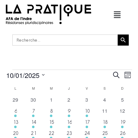
Bouton de recherche
Rechercher :
10/01/2025
RECHER
Navi
Recherche
Mois
de
ET
Sélectionnez
vues
CALENDRIER
une
L
M
M
J
V
S
D
NAVIGAT
Évè
date.
DE
DE
0
0
0
0
0
0
0
29
30
1
2
3
4
5
ÉVÈNEMENTS
VUES
évènements
évènements
évènements
évènements
évènements
évènements
évènem
0
0
11
12
1
1
1
1
2
6
7
8
9
10
ÉVÈNEM
évènements
évènem
évènement
évènement
évènement
évènement
évènements
1
1
1
1
1
1
1
13
14
15
16
17
18
19
évènement
évènement
évènement
évènement
évènement
évènement
évènem
1
1
1
1
2
1
1
20
21
22
23
24
25
26