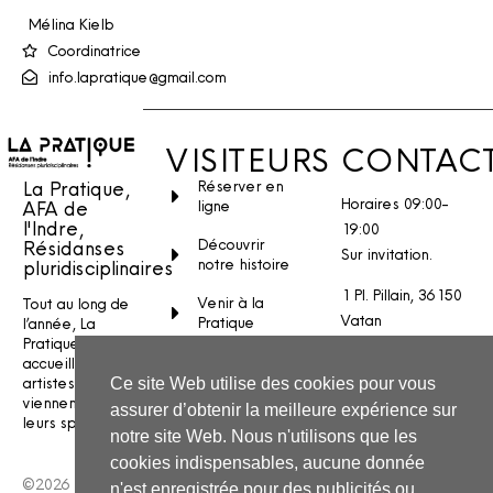
Mélina Kielb
Coordinatrice
info.lapratique@gmail.com
VISITEURS
CONTAC
La Pratique,
Réserver en
Horaires 09:00-
AFA de
ligne
l'Indre,
19:00
Découvrir
Résidanses
Sur invitation.
notre histoire
pluridisciplinaires
1 Pl. Pillain, 36150
Venir à la
Tout au long de
Vatan
Pratique
l’année, La
Pratique
Stages et
Nous écrire
accueille des
ateliers
artistes qui
Ce site Web utilise des cookies pour vous
INSTAGRAM
viennent créer
assurer d’obtenir la meilleure expérience sur
FACEBOOK
leurs spectacles.
notre site Web. Nous n'utilisons que les
YOUTUBE
cookies indispensables, aucune donnée
©2026 La
n'est enregistrée pour des publicités ou