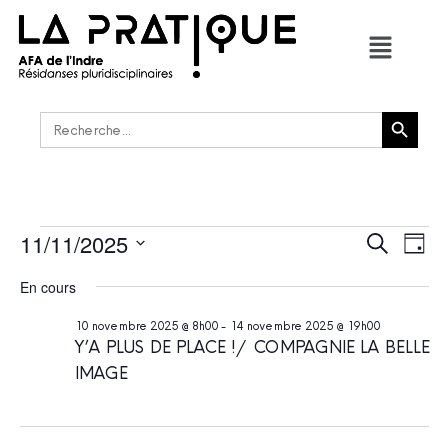
Bouton de recherche
Rechercher :
11/11/2025
RECHER
Navi
Recherche
Jour
de
ET
Sélectionnez
vues
une
En cours
NAVIGAT
Évè
date.
DE
10 novembre 2025 @ 8h00
-
14 novembre 2025 @ 19h00
VUES
Y’A PLUS DE PLACE ! / COMPAGNIE LA BELLE
ÉVÈNEM
IMAGE