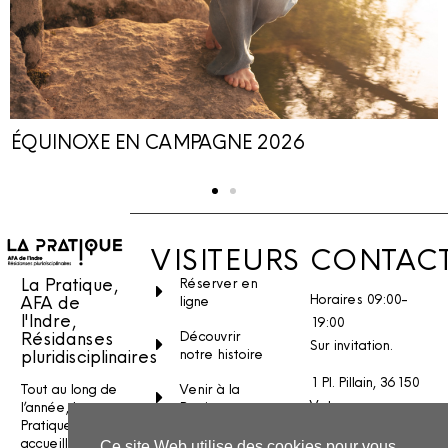
ÉQUINOXE EN CAMPAGNE 2026
VISITEURS
CONTAC
La Pratique,
Réserver en
Horaires 09:00-
AFA de
ligne
l'Indre,
19:00
Découvrir
Résidanses
Sur invitation.
notre histoire
pluridisciplinaires
1 Pl. Pillain, 36150
Venir à la
Tout au long de
Vatan
Pratique
l’année, La
Pratique
Stages et
Nous écrire
accueille des
Ce site Web utilise des cookies pour vous