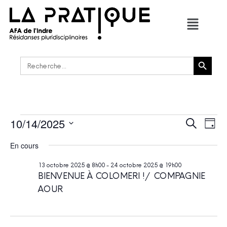
Bouton de recherche
Rechercher :
10/14/2025
RECHER
Navi
Recherche
Jour
de
ET
Sélectionnez
vues
une
En cours
NAVIGAT
Évè
date.
DE
13 octobre 2025 @ 8h00
-
24 octobre 2025 @ 19h00
VUES
BIENVENUE À COLOMERI ! / COMPAGNIE
ÉVÈNEM
AOUR