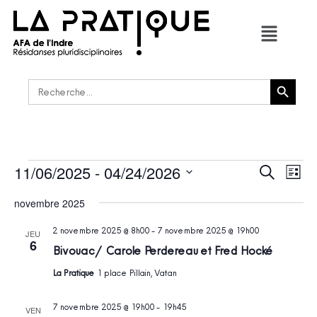
Bouton de recherche
Rechercher :
11/06/2025
 - 
04/24/2026
RECHER
Navi
Recherche
Liste
de
ET
Sélectionnez
vues
une
novembre 2025
NAVIGAT
Évè
date.
DE
2 novembre 2025 @ 8h00
-
7 novembre 2025 @ 19h00
JEU
VUES
6
Bivouac / Carole Perdereau et Fred Hocké
ÉVÈNEM
La Pratique
1 place Pillain, Vatan
7 novembre 2025 @ 19h00
-
19h45
VEN