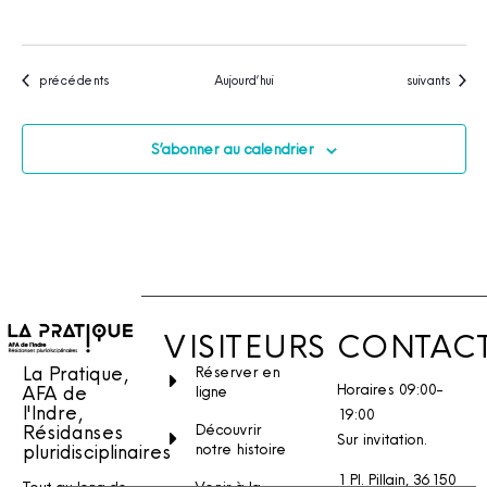
Évènements
Évènements
précédents
Aujourd’hui
suivants
S’abonner au calendrier
VISITEURS
CONTAC
La Pratique,
Réserver en
Horaires 09:00-
AFA de
ligne
l'Indre,
19:00
Découvrir
Résidanses
Sur invitation.
notre histoire
pluridisciplinaires
1 Pl. Pillain, 36150
Venir à la