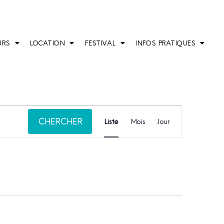
URS
LOCATION
FESTIVAL
INFOS PRATIQUES
Navigation
CHERCHER
de
Liste
Mois
Jour
vues
Évènement