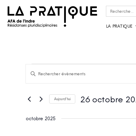
Rechercher :
LA PRATIQUE
RECHERCHE
Saisir
ET
mot-
clé.
NAVIGATION
Rechercher
DE
Évènements
26 octobre 20
par
VUES
Aujourd’hui
mot-
ÉVÈNEMENTS
Sélectionnez
clé.
une
octobre 2025
date.