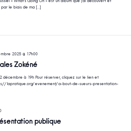
Dussiel « What’s Going On » est un album que j’ai découvert et
par le biais de ma […]
embre 2025 @ 17h00
hales Zokéné
2 décembre à 19h Pour réserver, cliquez sur le lien et
ps://lapratique.org/evenement/a-bout-de-sueurs-presentation-
0
résentation publique