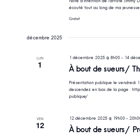
Note d’intention de l’artiste Jimmy 
écouté tout au long de ma jeunesse 
Gratuit
décembre 2025
1 décembre 2025 @ 8h00
-
14 déc
LUN
1
À bout de sueurs / T
Présentation publique le vendredi 1
descendez en bas de la page : htt
publique/
12 décembre 2025 @ 19h00
-
20h0
VEN
12
À bout de sueurs / P