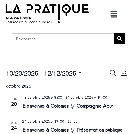
Bouton de recherche
Rechercher :
10/20/2025
 - 
12/12/2025
RECHER
Navi
Recherche
Liste
de
ET
Sélectionnez
vues
une
octobre 2025
NAVIGAT
Évè
date.
DE
13 octobre 2025 @ 8h00
-
24 octobre 2025 @ 19h00
LUN
VUES
20
Bienvenue à Colomeri ! / Compagnie Aour
ÉVÈNEM
24 octobre 2025 @ 19h00
-
20h30
VEN
24
Bienvenue à Colomeri ! / Présentation publique