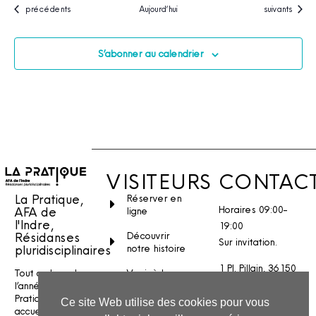
Évènements
Évènements
précédents
Aujourd’hui
suivants
S’abonner au calendrier
VISITEURS
CONTAC
La Pratique,
Réserver en
Horaires 09:00-
AFA de
ligne
l'Indre,
19:00
Découvrir
Résidanses
Sur invitation.
notre histoire
pluridisciplinaires
1 Pl. Pillain, 36150
Venir à la
Tout au long de
Vatan
Pratique
l’année, La
Pratique
Ce site Web utilise des cookies pour vous
Stages et
Nous écrire
accueille des