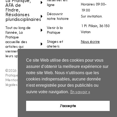
La Pratique,
Réserver en
Horaires 09:00-
AFA de
ligne
l'Indre,
19:00
Découvrir
Résidanses
Sur invitation.
notre histoire
pluridisciplinaires
1 Pl. Pillain, 36150
Venir à la
Tout au long de
Vatan
Pratique
l’année, La
Pratique
Stages et
Nous écrire
accueille des
ateliers
artistes qui
INSTAGRAM
viennent créer
FACEBOOK
leurs spectacles.
YOUTUBE
Ce site Web utilise des cookies pour vous
assurer d’obtenir la meilleure expérience sur
©2026 La
notre site Web. Nous n'utilisons que les
Pratique –
cookies indispensables, aucune donnée
Mentions
légales
n'est enregistrée pour des publicités ou
En savoir +
suivre votre navigation.
J'accepte