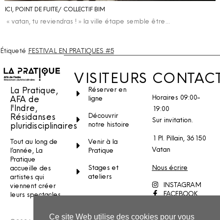
ICI, POINT DE FUITE / COLLECTIF BIM
« vatan, tu reviendras ! » la ville étape semble être…
Étiqueté
FESTIVAL EN PRATIQUES #5
VISITEURS
CONTAC
La Pratique,
Réserver en
Horaires 09:00-
AFA de
ligne
l'Indre,
19:00
Découvrir
Résidanses
Sur invitation.
notre histoire
pluridisciplinaires
1 Pl. Pillain, 36150
Venir à la
Tout au long de
Vatan
Pratique
l’année, La
Pratique
Stages et
Nous écrire
accueille des
ateliers
artistes qui
INSTAGRAM
viennent créer
FACEBOOK
leurs spectacles.
YOUTUBE
Ce site Web utilise des cookies pour vous