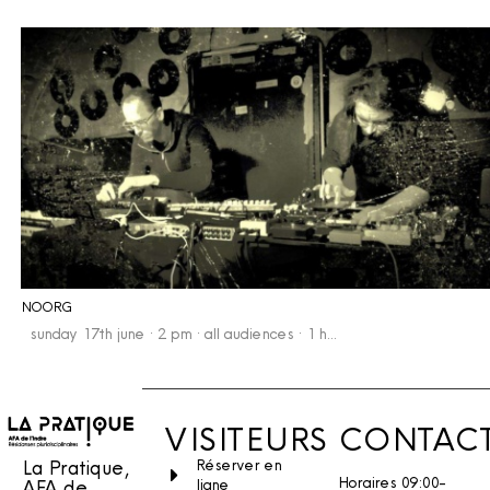
NOORG
sunday 17th june · 2 pm · all audiences · 1 h…
VISITEURS
CONTAC
La Pratique,
Réserver en
Horaires 09:00-
AFA de
ligne