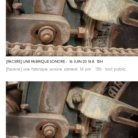
[FACERE] UNE FABRIQUE SONORE - 16 JUIN 2018 À 15H
[facere] une fabrique sonore samedi 16 juin · 15h · tout public…