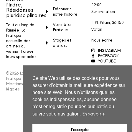
l'Indre,
19:00
Découvrir
Résidanses
Sur invitation.
notre histoire
pluridisciplinaires
1 Pl. Pillain, 36150
Venir à la
Tout au long de
Vatan
Pratique
l’année, La
Pratique
Stages et
Nous écrire
accueille des
ateliers
artistes qui
INSTAGRAM
viennent créer
FACEBOOK
leurs spectacles.
YOUTUBE
©2026 La
Pratique –
Ce site Web utilise des cookies pour vous
Mentions
assurer d’obtenir la meilleure expérience sur
légales
notre site Web. Nous n'utilisons que les
cookies indispensables, aucune donnée
n'est enregistrée pour des publicités ou
En savoir +
suivre votre navigation.
J'accepte