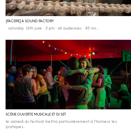
[FACERE] A SOUND FACTORY
saturday 16th june · 3 pm · all audiences · 45 mn…
SCÈNE OUVERTE MUSICALE ET DJ SET
le samedi du festival mettra particulièrement à l’honneur les
pratiques…