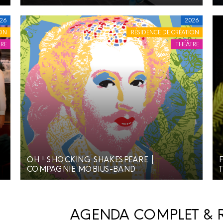
26
2026
ON
RÉSIDENCE DE CRÉATION
RE
THÉÂTRE
F
OH ! SHOCKING SHAKESPEARE ׀
COMPAGNIE MÖBIUS-BAND
AGENDA COMPLET & R