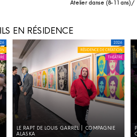
Atelier danse (8-11 ans) 
LS EN RÉSIDENCE
26
2026
ON
RÉSIDENCE DE CRÉATION
RE
THÉÂTRE
P
LE RAPT DE LOUIS GARREL ׀ COMPAGNIE
ALASKA