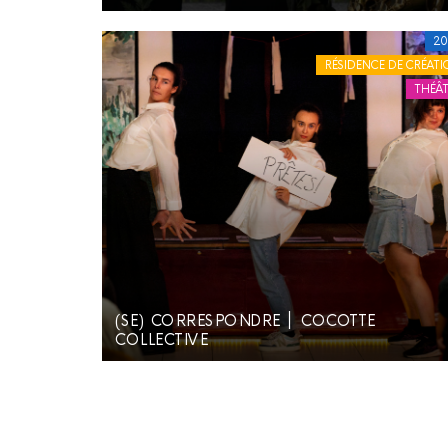
20
RÉSIDENCE DE CRÉATI
THÉÂT
(SE) CORRESPONDRE ׀ COCOTTE
COLLECTIVE