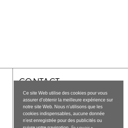
CONTACT
Horaires 09:00-19:00
Ce site Web utilise des cookies pour vous
Sur invitation.
assurer d’obtenir la meilleure expérience sur
notre site Web. Nous n'utilisons que les
1 Pl. Pillain, 36150 Vatan
cookies indispensables, aucune donnée
Nous écrire
n'est enregistrée pour des publicités ou
En savoir +
suivre votre navigation.