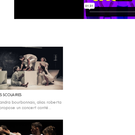
S SCOLAIRES
andra bourbonnais, alias roberta
propose un concert conté…