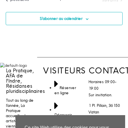
S’abonner au calendrier
VISITEURS
CONTAC
La Pratique,
AFA de
l'Indre,
Horaires 09:00-
Résidanses
Réserver
19:00
pluridisciplinaires
en ligne
Sur invitation.
Tout au long de
l’année, La
1 Pl. Pillain, 36150
Pratique
Vatan
Découvrir
accueille des
notre
artistes qui
Nous écrire
histoire
viennent créer
Ce site Web utilise des cookies pour vous