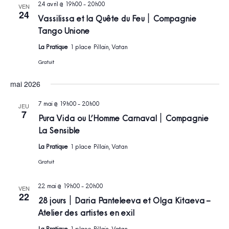
24 avril @ 19h00
-
20h00
VEN
24
Vassilissa et la Quête du Feu ׀ Compagnie
Tango Unione
La Pratique
1 place Pillain, Vatan
Gratuit
mai 2026
7 mai @ 19h00
-
20h00
JEU
7
Pura Vida ou L’Homme Carnaval ׀ Compagnie
La Sensible
La Pratique
1 place Pillain, Vatan
Gratuit
22 mai @ 19h00
-
20h00
VEN
22
28 jours ׀ Daria Panteleeva et Olga Kitaeva –
Atelier des artistes en exil
La Pratique
1 place Pillain, Vatan