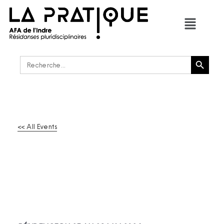
Bouton de recherche
Rechercher :
<< All Events
GOLIATH – LES BRUITS
DU MONDE
29
Mai
2026