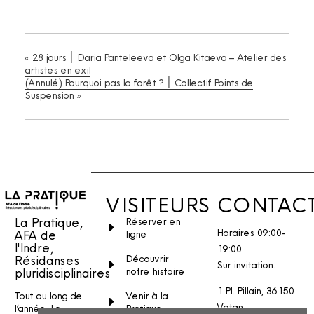
«
28 jours ׀ Daria Panteleeva et Olga Kitaeva – Atelier des
artistes en exil
(Annulé) Pourquoi pas la forêt ? ׀ Collectif Points de
Suspension
»
VISITEURS
CONTAC
La Pratique,
Réserver en
Horaires 09:00-
AFA de
ligne
l'Indre,
19:00
Découvrir
Résidanses
Sur invitation.
notre histoire
pluridisciplinaires
1 Pl. Pillain, 36150
Venir à la
Tout au long de
Vatan
Pratique
l’année, La