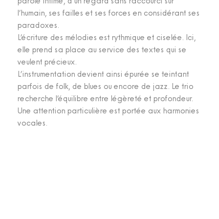
parole intime, d’un regard sans
raccourci sur
l’humain, ses failles et ses forces en considérant ses
paradoxes.
L’écriture des mélodies est rythmique et ciselée. Ici,
elle prend sa place au service des
textes qui se
veulent précieux.
L’instrumentation devient ainsi épurée se teintant
parfois de folk, de blues ou encore
de jazz. Le trio
recherche l’équilibre entre légèreté et profondeur.
Une attention
particulière est portée aux harmonies
vocales.