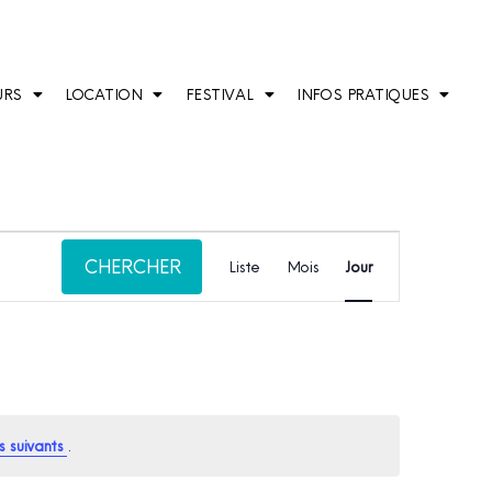
URS
LOCATION
FESTIVAL
INFOS PRATIQUES
Navigation
CHERCHER
de
Liste
Mois
Jour
vues
Évènement
 suivants
.