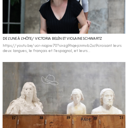
DE L'UNE À L'HÔTE / VICTORIA BELÉN ET VIOLAINE SCHWARTZ
https://youtu.be/ucr-niqpw70?si=zg9hqejcnmvb2sc9croisant leurs
deux langues, le français et l'espagnol, et leurs…