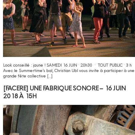
Look conseillé : jaune ! SAMEDI 16 JUIN · 20h30 · TOUT PUBLIC · 3 h
Avec le Summertime’s bal, Christian Ubl vous invite à participer à une
grande fête collective […]
[FACERE] UNE FABRIQUE SONORE – 16 JUIN
2018 À 15H