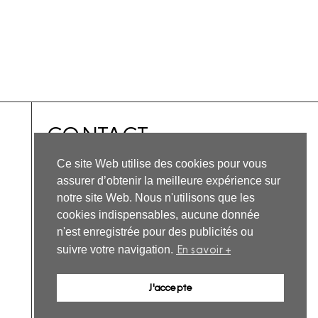
CONTACT
Horaires 09:00-19:00
Ce site Web utilise des cookies pour vous
Sur invitation.
assurer d’obtenir la meilleure expérience sur
notre site Web. Nous n'utilisons que les
1 Pl. Pillain, 36150 Vatan
cookies indispensables, aucune donnée
Nous écrire
n'est enregistrée pour des publicités ou
En savoir +
suivre votre navigation.
INSTAGRAM
FACEBOOK
YOUTUBE
J'accepte