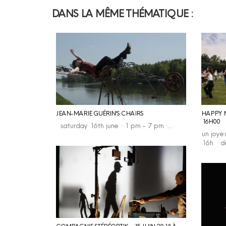
DANS LA MÊME THÉMATIQUE :
JEAN-MARIE GUÉRIN'S CHAIRS
HAPPY M
16H00
saturday 16th june · 1 pm - 7 pm ·…
un joye
16h · 
COMPAGNIE STÉRÉOPTIK - 15 JUIN 2018 À