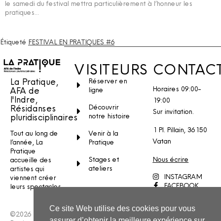
le samedi du festival mettra particulièrement à l’honneur les
pratiques…
Étiqueté
FESTIVAL EN PRATIQUES #6
VISITEURS
CONTAC
La Pratique,
Réserver en
Horaires 09:00-
AFA de
ligne
l'Indre,
19:00
Découvrir
Résidanses
Sur invitation.
notre histoire
pluridisciplinaires
1 Pl. Pillain, 36150
Venir à la
Tout au long de
Vatan
Pratique
l’année, La
Pratique
Stages et
Nous écrire
accueille des
ateliers
artistes qui
INSTAGRAM
viennent créer
FACEBOOK
leurs spectacles.
YOUTUBE
Ce site Web utilise des cookies pour vous
©2026 La
assurer d’obtenir la meilleure expérience sur