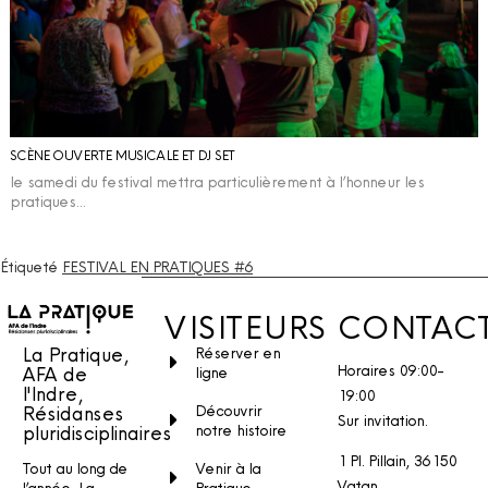
SCÈNE OUVERTE MUSICALE ET DJ SET
le samedi du festival mettra particulièrement à l’honneur les
pratiques…
Étiqueté
FESTIVAL EN PRATIQUES #6
VISITEURS
CONTAC
La Pratique,
Réserver en
Horaires 09:00-
AFA de
ligne
l'Indre,
19:00
Découvrir
Résidanses
Sur invitation.
notre histoire
pluridisciplinaires
1 Pl. Pillain, 36150
Venir à la
Tout au long de
Vatan
Pratique
l’année, La