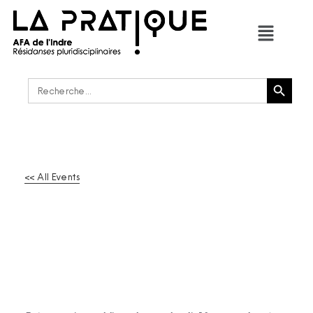
Bouton de recherche
Rechercher :
<< All Events
IN CASE IT MATTERS /
COLLECTIF MM
08
Sep
2025
-
12
Sep
2025