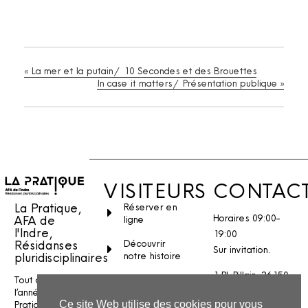
«
La mer et la putain / 10 Secondes et des Brouettes
In case it matters / Présentation publique
»
VISITEURS
CONTAC
La Pratique,
Réserver en
Horaires 09:00-
AFA de
ligne
l'Indre,
19:00
Découvrir
Résidanses
Sur invitation.
notre histoire
pluridisciplinaires
1 Pl. Pillain, 36150
Venir à la
Tout au long de
Vatan
Pratique
l’année, La
Pratique
Ce site Web utilise des cookies pour vous