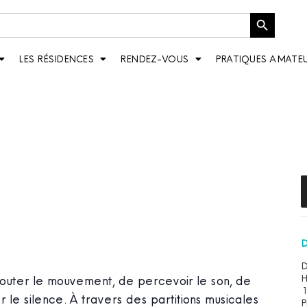
Bouton de recherche
LES RÉSIDENCES
RENDEZ-VOUS
PRATIQUES AMATE
RS / PRÉSENTATION
D
D
H
’écouter le mouvement, de percevoir le son, de
1
r le silence. À travers des partitions musicales
P