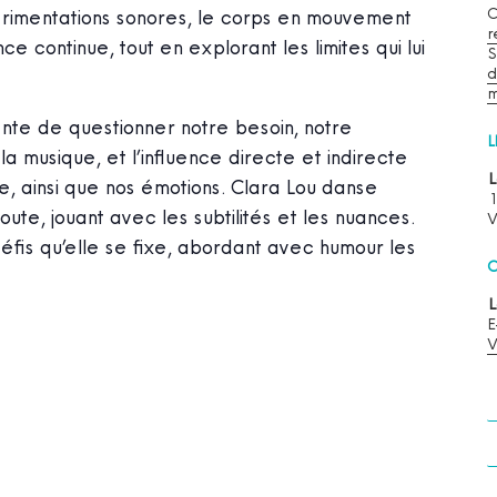
C
imentations sonores, le corps en mouvement
r
e continue, tout en explorant les limites qui lui
S
d
nte de questionner notre besoin, notre
L
a musique, et l’influence directe et indirecte
L
le, ainsi que nos émotions. Clara Lou danse
1
ute, jouant avec les subtilités et les nuances.
V
fis qu’elle se fixe, abordant avec humour les
O
L
E
V