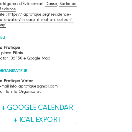
atégories d’Évènement:
Danse
,
Sortie de
ésidence
ite :
https://lapratique.org/residence-
e-creation/in-case-it-matters-collectif-
mm/
IEU
a Pratique
 place Pillain
atan
,
36150
+ Google Map
RGANISATEUR
a Pratique Vatan
-mail
info.lapratique@gmail.com
oir le site Organisateur
+ GOOGLE CALENDAR
+ ICAL EXPORT