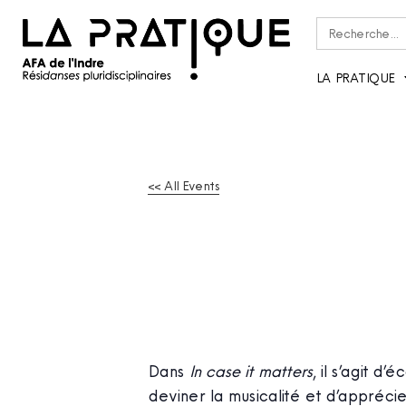
Rechercher :
LA PRATIQUE
<< All Events
IN CASE IT MATTE
PUBLIQUE
12
Sep
2025
Dans
In case it matters
, il s’agit d
deviner la musicalité et d’apprécie