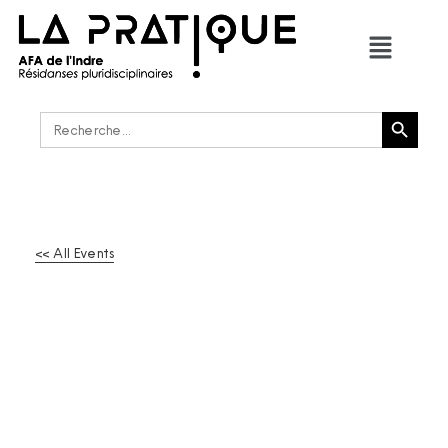
Bouton de recherche
Rechercher :
<< All Events
CYCLE D’ATELIERS
D’ÉCRITURE AVEC
VIOLAINE SCHWARTZ
14
Mar
2025
-
15
Mar
2025