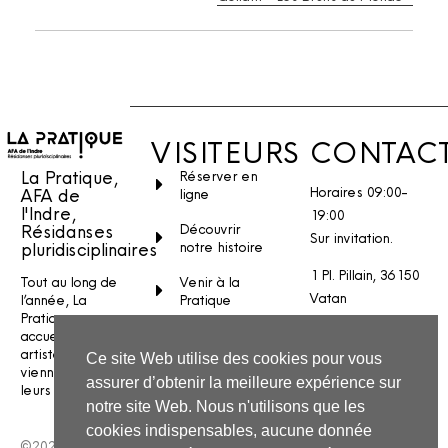
VISITEURS
CONTAC
La Pratique,
Réserver en
Horaires 09:00-
AFA de
ligne
l'Indre,
19:00
Découvrir
Résidanses
Sur invitation.
notre histoire
pluridisciplinaires
1 Pl. Pillain, 36150
Venir à la
Tout au long de
Vatan
Pratique
l’année, La
Pratique
Stages et
Nous écrire
accueille des
ateliers
artistes qui
Ce site Web utilise des cookies pour vous
INSTAGRAM
viennent créer
assurer d’obtenir la meilleure expérience sur
FACEBOOK
leurs spectacles.
YOUTUBE
notre site Web. Nous n'utilisons que les
cookies indispensables, aucune donnée
©2026 La