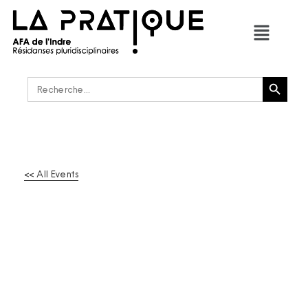
Bouton de recherche
Rechercher :
<< All Events
28 JOURS ׀ DARIA
PANTELEEVA ET OLGA
KITAEVA – ATELIER DES
ARTISTES EN EXIL