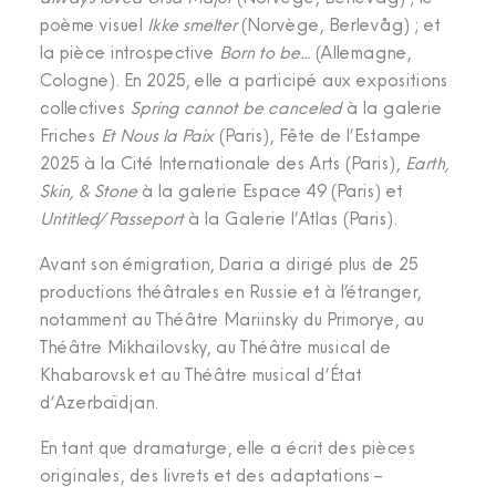
poème visuel
Ikke smelter
(Norvège, Berlevåg) ; et
la pièce introspective
Born to be…
(Allemagne,
Cologne). En 2025, elle a participé aux expositions
collectives
Spring cannot be canceled
à la galerie
Friches
Et Nous la Paix
(Paris), Fête de l’Estampe
2025 à la Cité Internationale des Arts (Paris),
Earth,
Skin, & Stone
à la galerie Espace 49 (Paris) et
Untitled/Passeport
à la Galerie l’Atlas (Paris).
Avant son émigration, Daria a dirigé plus de 25
productions théâtrales en Russie et à l’étranger,
notamment au Théâtre Mariinsky du Primorye, au
Théâtre Mikhailovsky, au Théâtre musical de
Khabarovsk et au Théâtre musical d’État
d’Azerbaïdjan.
En tant que dramaturge, elle a écrit des pièces
originales, des livrets et des adaptations –