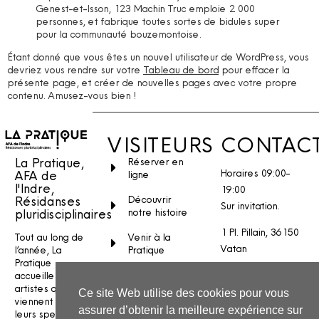
Genest-et-Isson, 123 Machin Truc emploie 2 000
personnes, et fabrique toutes sortes de bidules super
pour la communauté bouzemontoise.
Étant donné que vous êtes un nouvel utilisateur de WordPress, vous
devriez vous rendre sur votre
Tableau de bord
pour effacer la
présente page, et créer de nouvelles pages avec votre propre
contenu. Amusez-vous bien !
VISITEURS
CONTAC
La Pratique,
Réserver en
Horaires 09:00-
AFA de
ligne
l'Indre,
19:00
Découvrir
Résidanses
Sur invitation.
notre histoire
pluridisciplinaires
1 Pl. Pillain, 36150
Venir à la
Tout au long de
Vatan
Pratique
l’année, La
Pratique
Stages et
Nous écrire
accueille des
ateliers
artistes qui
Ce site Web utilise des cookies pour vous
INSTAGRAM
viennent créer
assurer d’obtenir la meilleure expérience sur
FACEBOOK
leurs spectacles.