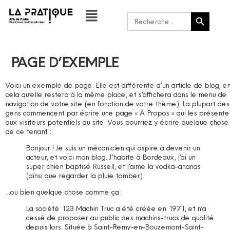
Bouton de recherche
Rechercher :
PAGE D’EXEMPLE
Voici un exemple de page. Elle est différente d’un article de blog, e
cela qu’elle restera à la même place, et s’affichera dans le menu de
navigation de votre site (en fonction de votre thème). La plupart des
gens commencent par écrire une page « À Propos » qui les présente
aux visiteurs potentiels du site. Vous pourriez y écrire quelque chose
de ce tenant :
Bonjour ! Je suis un mécanicien qui aspire à devenir un
acteur, et voici mon blog. J’habite à Bordeaux, j’ai un
super chien baptisé Russell, et j’aime la vodka-ananas
(ainsi que regarder la pluie tomber).
…ou bien quelque chose comme ça :
La société 123 Machin Truc a été créée en 1971, et n’a
cessé de proposer au public des machins-trucs de qualité
depuis lors. Située à Saint-Remy-en-Bouzemont-Saint-