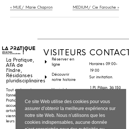
«
MUE / Marie Chapron
MEDIUM / Cie Farouche
»
VISITEURS
CONTAC
La Pratique,
Réserver en
Horaires 09:00-
AFA de
ligne
l'Indre,
19:00
Découvrir
Résidanses
Sur invitation.
notre histoire
pluridisciplinaires
1 Pl. Pillain, 36150
Venir à la
Tout au long de
Vatan
Pratique
l’année, La
Pratique
Ce site Web utilise des cookies pour vous
Stages et
Nous écrire
accueille des
assurer d’obtenir la meilleure expérience sur
ateliers
artistes qui
INSTAGRAM
notre site Web. Nous n'utilisons que les
viennent créer
FACEBOOK
leurs spectacles.
cookies indispensables, aucune donnée
YOUTUBE