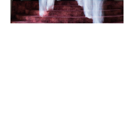
MEDIUM / CIE
FAROUCHE
18
Nov
2024
-
22
Nov
2024