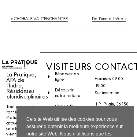
«
CHORALE VA T’ENCHANTER
De l’une à l’hôte
»
VISITEURS
CONTAC
La Pratique,
Réserver en
Horaires 09:00-
AFA de
ligne
l'Indre,
19:00
Découvrir
Résidanses
Sur invitation.
notre histoire
pluridisciplinaires
1 Pl. Pillain, 36150
Venir à la
Tout au long de
Vatan
Pratique
l’année, La
Pratique
Ce site Web utilise des cookies pour vous
Stages et
Nous écrire
accueille des
assurer d’obtenir la meilleure expérience sur
ateliers
artistes qui
INSTAGRAM
viennent créer
notre site Web. Nous n'utilisons que les