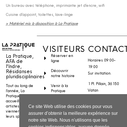
Un bureau avec téléphone, imprimante jet d’encre, wifi
Cuisine d’appoint, toilettes, lave-linge
> Matériel mis à disposition à La Pratique
VISITEURS
CONTAC
La Pratique,
Réserver en
Horaires 09:00-
AFA de
ligne
l'Indre,
19:00
Découvrir
Résidanses
Sur invitation.
notre histoire
pluridisciplinaires
1 Pl. Pillain, 36150
Venir à la
Tout au long de
Vatan
Pratique
l’année, La
Pratique
Stages et
Nous écrire
accueille des
ateliers
artistes qui
Ce site Web utilise des cookies pour vous
INSTAGRAM
viennent créer
assurer d’obtenir la meilleure expérience sur
FACEBOOK
leurs spectacles.
notre site Web. Nous n'utilisons que les
YOUTUBE
cookies indispensables, aucune donnée