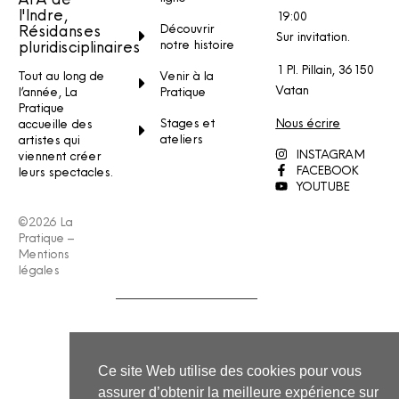
l'Indre,
19:00
Découvrir
Résidanses
Sur invitation.
notre histoire
pluridisciplinaires
1 Pl. Pillain, 36150
Venir à la
Tout au long de
Vatan
Pratique
l’année, La
Pratique
Stages et
Nous écrire
accueille des
ateliers
artistes qui
INSTAGRAM
viennent créer
FACEBOOK
leurs spectacles.
YOUTUBE
©2026 La
Pratique –
Mentions
légales
Ce site Web utilise des cookies pour vous
assurer d’obtenir la meilleure expérience sur