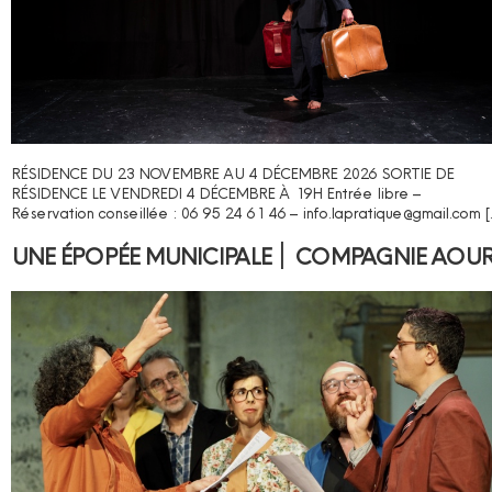
RÉSIDENCE DU 23 NOVEMBRE AU 4 DÉCEMBRE 2026 SORTIE DE
RÉSIDENCE LE VENDREDI 4 DÉCEMBRE À 19H Entrée libre –
Réservation conseillée : 06 95 24 61 46 – info.lapratique@gmail.com [
UNE ÉPOPÉE MUNICIPALE ׀ COMPAGNIE AOU