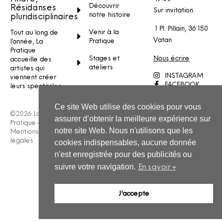
Découvrir
Résidanses
Sur invitation.
notre histoire
pluridisciplinaires
1 Pl. Pillain, 36150
Venir à la
Tout au long de
Vatan
Pratique
l’année, La
Pratique
Stages et
Nous écrire
accueille des
ateliers
artistes qui
INSTAGRAM
viennent créer
FACEBOOK
leurs spectacles.
YOUTUBE
Ce site Web utilise des cookies pour vous
©2026 La
assurer d’obtenir la meilleure expérience sur
Pratique –
notre site Web. Nous n'utilisons que les
Mentions
légales
cookies indispensables, aucune donnée
n'est enregistrée pour des publicités ou
En savoir +
suivre votre navigation.
J'accepte