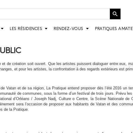
Bouton de recherche
LES RÉSIDENCES
RENDEZ-VOUS
PRATIQUES AMATE
PUBLIC
et de création soit ouvert. Que les artiste
s puissent dialoguer entre eux, ma
hanges, et pour les artistes, la confrontation à des regards extérieurs est prim
e de Vatan et de sa région, La Pratique entend proposer dès l’été 2016 un te
ommunauté de communes, sous la forme d’un festival de trois jours. Prévu les
National d’Orléans / Joseph Nadj, Culture o Centre, la Scène Nationale de 
ement sera l’occasion de proposer aux habitants de Vatan et des commu
és de la Pratique.