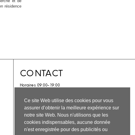
herche et de
 en résidence
CONTACT
Horaires 09:00-19:00
Sur invitation.
Ce site Web utilise des cookies pour vous
1 Pl. Pillain, 36150 Vatan
assurer d’obtenir la meilleure expérience sur
Nous écrire
notre site Web. Nous n'utilisons que les
cookies indispensables, aucune donnée
INSTAGRAM
FACEBOOK
YOUTUBE
n'est enregistrée pour des publicités ou