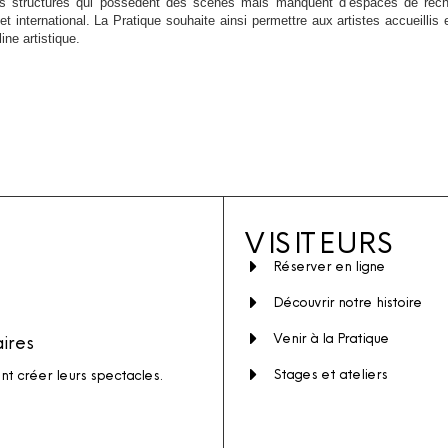
des structures qui possèdent des scènes mais manquent d’espaces de rec
t international. La Pratique souhaite ainsi permettre aux artistes accueillis
ine artistique.
VISITEURS
Réserver en ligne
Découvrir notre histoire
Venir à la Pratique
aires
Stages et ateliers
ent créer leurs spectacles.