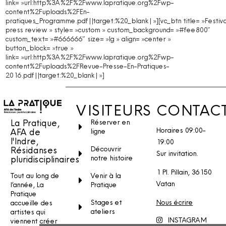
link= »url:http%3A%2F%2Fwww.lapratique.org%2Fwp-
content%2Fuploads%2FEn-
pratiques_Programme.pdf||target:%20_blank| »][vc_btn title= »Festiva
press review » style= »custom » custom_background= »#fee800″
custom_text= »#666666″ size= »lg » align= »center »
button_block= »true »
link= »url:http%3A%2F%2Fwww.lapratique.org%2Fwp-
content%2Fuploads%2FRevue-Presse-En-Pratiques-
2016.pdf||target:%20_blank| »]
VISITEURS
CONTAC
La Pratique,
Réserver en
Horaires 09:00-
AFA de
ligne
l'Indre,
19:00
Découvrir
Résidanses
Sur invitation.
notre histoire
pluridisciplinaires
1 Pl. Pillain, 36150
Venir à la
Tout au long de
Vatan
Pratique
l’année, La
Pratique
Stages et
Nous écrire
accueille des
ateliers
artistes qui
INSTAGRAM
viennent créer