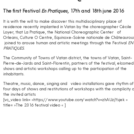
The first Festival
En Pratiques,
17th and 18th june 2016
It is with the will to make discover this multidisciplinary place of
residence recently implanted in Vatan by the choreographer Cécile
Loyer, that La Pratique, the National Choreographic Center of
Orleans, Culture O Centre, Equinoxe-Scène nationale de Châteaurou
joined to arouse human and artistic meetings through the Festival
EN
PRATIQUES
.
The Community of Towns of Vatan district, the towns of Vatan, Saint-
Pierre-de-Jards and Saint-Florentin, partners of the festival, elcomed
shows and artistic workshops calling up to the participation of the
inhabitants.
Theatre, music, dance, singing and video installations gave rhythm of
four days of shows and restitutions of workshops with the complicity o
the invited artists
[vc_video link= »https://www.youtube.com/watch?v=zhAUzjYsjek »
title= »The 2016 festival video « ]