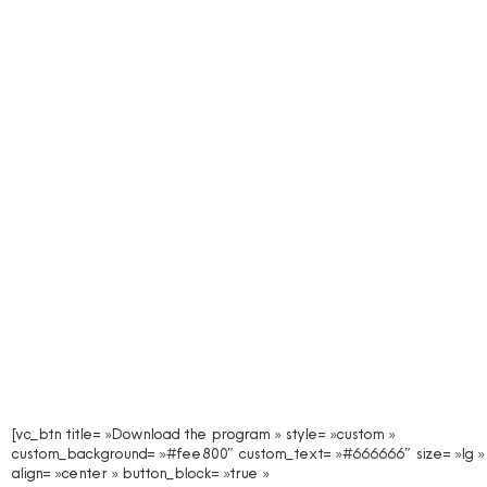
[vc_btn title= »Download the program » style= »custom »
custom_background= »#fee800″ custom_text= »#666666″ size= »lg »
align= »center » button_block= »true »