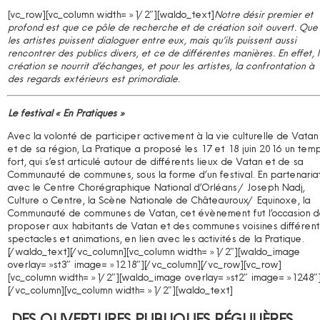
[vc_row][vc_column width= »1/2″][waldo_text]
Notre désir premier et
profond est que ce pôle de recherche et de création soit ouvert. Que
les artistes puissent dialoguer entre eux, mais qu’ils puissent aussi
rencontrer des publics divers, et ce de différentes manières. En effet, l
création se nourrit d’échanges, et pour les artistes, la confrontation à
des regards extérieurs est primordiale.
Le festival « En Pratiques »
Avec la volonté de participer activement à la vie culturelle de Vatan
et de sa région, La Pratique a proposé les 17 et 18 juin 2016 un tem
fort, qui s’est articulé autour de différents lieux de Vatan et de sa
Communauté de communes, sous la forme d’un festival. En partenaria
avec le Centre Chorégraphique National d’Orléans / Joseph Nadj,
Culture o Centre, la Scène Nationale de Châteauroux/ Equinoxe, la
Communauté de communes de Vatan, cet évènement fut l’occasion 
proposer aux habitants de Vatan et des communes voisines différent
spectacles et animations, en lien avec les activités de la Pratique.
[/waldo_text][/vc_column][vc_column width= »1/2″][waldo_image
overlay= »st3″ image= »1218″][/vc_column][/vc_row][vc_row]
[vc_column width= »1/2″][waldo_image overlay= »st2″ image= »1248″
[/vc_column][vc_column width= »1/2″][waldo_text]
DES OUVERTURES PUBLIQUES RÉGULIÈRES