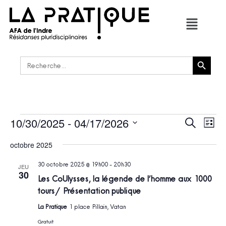
Bouton de recherche
Rechercher :
10/30/2025
 - 
04/17/2026
RECHER
Navi
Recherche
Liste
de
ET
Sélectionnez
vues
une
octobre 2025
NAVIGAT
Évè
date.
DE
30 octobre 2025 @ 19h00
-
20h30
JEU
VUES
30
Les CoUlysses, la légende de l’homme aux 1000
ÉVÈNEM
tours / Présentation publique
La Pratique
1 place Pillain, Vatan
Gratuit