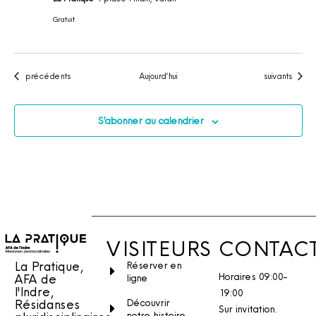
Gratuit
Évènements
Évènements
précédents
Aujourd’hui
suivants
S’abonner au calendrier
VISITEURS
CONTAC
La Pratique,
Réserver en
Horaires 09:00-
AFA de
ligne
l'Indre,
19:00
Découvrir
Résidanses
Sur invitation.
notre histoire